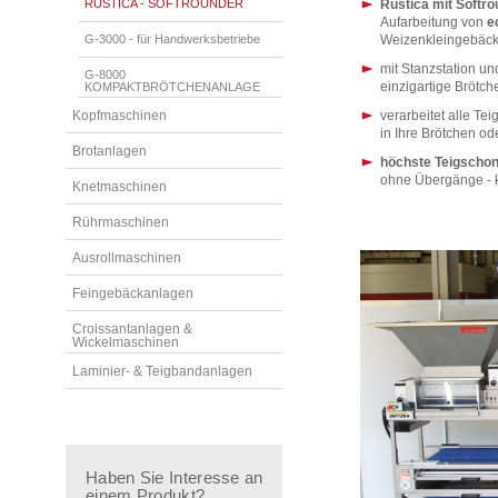
RUSTICA - SOFTROUNDER
Rustica mit Softr
Aufarbeitung von
e
G-3000 - für Handwerksbetriebe
Weizenkleingebäc
mit Stanzstation un
G-8000
einzigartige Brötch
KOMPAKTBRÖTCHENANLAGE
Kopfmaschinen
verarbeitet alle Tei
in Ihre Brötchen od
Brotanlagen
höchste Teigscho
ohne Übergänge - 
Knetmaschinen
Rührmaschinen
Ausrollmaschinen
Feingebäckanlagen
Croissantanlagen &
Wickelmaschinen
Laminier- & Teigbandanlagen
Haben Sie Interesse an
einem Produkt?