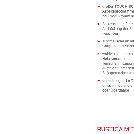
großer TOUCH-S
Arbeitsprogramms
bei Produktanwahl
Saatenstation für e
Andrückung der Saa
waschbar
automatische Abset
Gärgutträger/Blech
wahlweise automati
Hebekipper - oder 
Teigruhe in Kunstst
durch den integrier
Strängemachen auc
unser integrierter 
entspanntes und en
oder Übergänge
RUSTICA MI