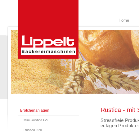
Home
Rustica - m
Brötchenanlagen
Stressfreie Produ
Mini-Rustica GS
eckigen Produkten
Rustica-220