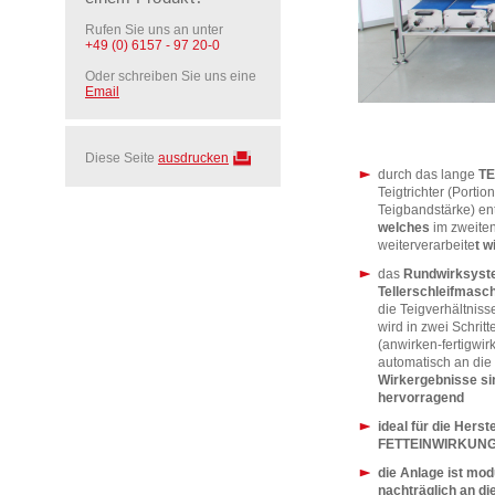
Rufen Sie uns an unter
+49 (0) 6157 - 97 20-0
Oder schreiben Sie uns eine
Email
Diese Seite
ausdrucken
durch das lange
T
Teigtrichter (Porti
Teigbandstärke) en
welches
im zweiten
weiterverarbeite
t
w
das
Rundwirksyste
Tellerschleifmasc
die Teigverhältnis
wird in zwei Schrit
(anwirken-fertigwir
automatisch an die
Wirkergebnisse sin
hervorragend
ideal für die He
FETTEINWIRKUN
die Anlage ist mo
nachträglich an di